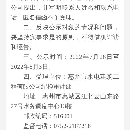
公司提出，并写明联系人姓名和联系电
话，匿名信函不予受理。
二、反映公示对象的情况和问题，
要坚持实事求是的原则，不得借机诽谤
和诬告。
三、公示时间：
2022
年
7
月
28
日至
2022
年
8
月
3
日。
四、受理单位：惠州市水电建筑工
程有限公司纪检审计部
地址：惠州市惠城区江北云山东路
27
号水务调度中心
13
楼
邮政编码：
516001
监督电话：
0752-2187218